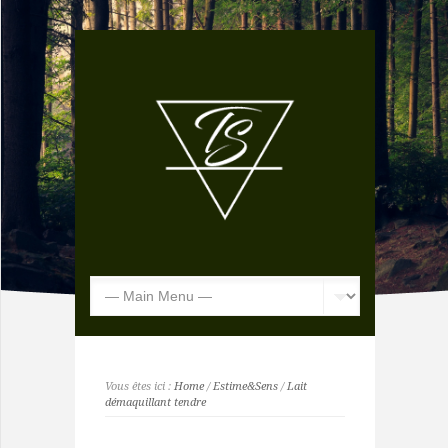
Vous êtes ici :
Home
/
Estime&Sens
/
Lait
démaquillant tendre