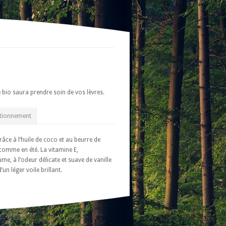
 bio saura prendre soin de vos lèvres.
tionnement
âce à l’huile de coco et au beurre de
 comme en été. La vitamine E,
me, à l’odeur délicate et suave de vanille
un léger voile brillant.